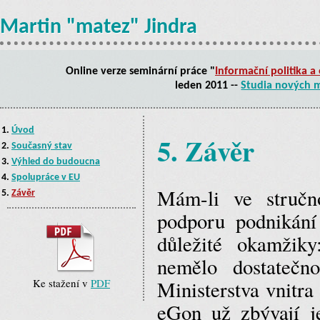
Martin "matez" Jindra
Online verze seminární práce "
Informační politika 
leden 2011 --
Studia nových 
1.
Úvod
5. Závěr
2.
Současný stav
3.
Výhled do budoucna
4.
Spolupráce v EU
Mám-li ve stručno
5.
Závěr
podporu podnikání
důležité okamžiky
nemělo dostatečn
Ministerstva vnitr
Ke stažení v
PDF
eGon už zbývají j