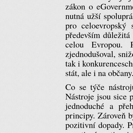
zákon o eGovernme
nutná užší spolupr
pro celoevropský 
především důležitá
celou Evropou. 
zjednodušoval, sniž
tak i konkurencesch
stát, ale i na občany
Co se týče nástroj
Nástroje jsou sice
jednoduché a pře
principy. Zároveň b
pozitivní dopady. P